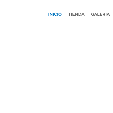
INICIO
TIENDA
GALERIA
DE LIMPIEZA E HI
ustriales y comerciales
productos