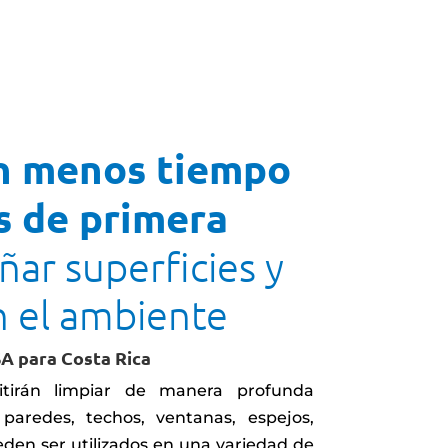
comercial
automoción
n menos tiempo
s de primera
ñar superficies y
n el ambiente
A para Costa Rica
itirán limpiar de manera profunda
paredes, techos, ventanas, espejos,
den ser utilizados en una variedad de