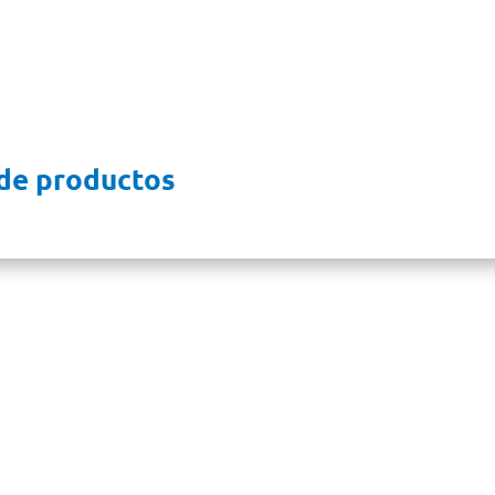
para pla
ra ambientes cargados.
tanques sé
de productos
n nosotros